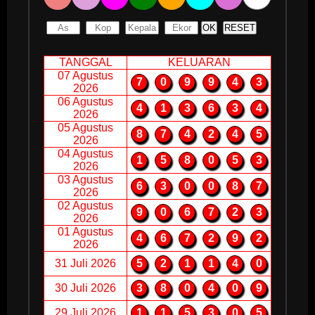
TANGGAL
KELUARAN
07 Agustus
7
0
9
9
4
3
2026
06 Agustus
4
1
3
6
3
4
2026
05 Agustus
8
7
4
2
4
5
2026
04 Agustus
1
5
8
0
5
3
2026
03 Agustus
6
3
0
0
8
7
2026
02 Agustus
9
0
6
7
2
3
2026
01 Agustus
4
6
7
2
9
2
2026
31 Juli 2026
5
2
1
1
4
0
30 Juli 2026
3
8
0
4
0
9
29 Juli 2026
1
1
5
3
0
5